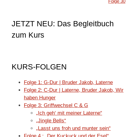
Folge 30
JETZT NEU: Das Begleitbuch
zum Kurs
KURS-FOLGEN
Folge 1: G-Dur | Bruder Jakob, Laterne
Folge 2: C-Dur | Laterne, Bruder Jakob, Wir
haben Hunger
Folge 3: Griffwechsel C & G
„Ich geh‘ mit meiner Laterne“
„Jingle Bells“
„Lasst uns froh und munter sein“
Folge 4 : „Der Kuckuck und der Esel“