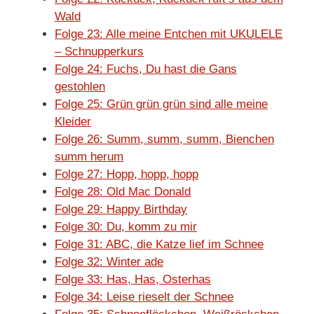
Wald
Folge 23: Alle meine Entchen mit UKULELE
– Schnupperkurs
Folge 24: Fuchs, Du hast die Gans
gestohlen
Folge 25: Grün grün grün sind alle meine
Kleider
Folge 26: Summ, summ, summ, Bienchen
summ herum
Folge 27: Hopp, hopp, hopp
Folge 28: Old Mac Donald
Folge 29: Happy Birthday
Folge 30: Du, komm zu mir
Folge 31: ABC, die Katze lief im Schnee
Folge 32: Winter ade
Folge 33: Has, Has, Osterhas
Folge 34: Leise rieselt der Schnee